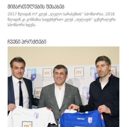
ᲛᲘᲛᲐᲠᲗᲣᲚᲔᲑᲘᲡ ᲨᲔᲡᲐᲮᲔᲑ
2017 წლიდან m² კლუბ „ლელო სარასენსის“ სპონსორია. 2018
წლიდან კი კომპანია საფეხბურთო კლუბ „თელავის“ გენერალური
სპონსორი ხდება.
ᲩᲕᲔᲜᲘ ᲞᲠᲝᲥᲢᲔᲑᲘ