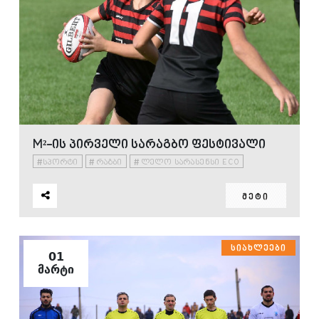
M²-ᲘᲡ ᲞᲘᲠᲕᲔᲚᲘ ᲡᲐᲠᲐᲒᲑᲝ ᲤᲔᲡᲢᲘᲕᲐᲚᲘ
#
#
#
ᲡᲞᲝᲠᲢᲘ
ᲠᲐᲒᲑᲘ
ᲚᲔᲚᲝ ᲡᲐᲠᲐᲡᲔᲜᲡᲘ ECO
ᲛᲔᲢᲘ
ᲡᲘᲐᲮᲚᲔᲔᲑᲘ
01
ᲛᲐᲠᲢᲘ