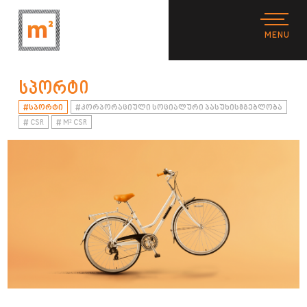
ᲡᲞᲝᲠᲢᲘ
#
#
ᲡᲞᲝᲠᲢᲘ
ᲙᲝᲠᲞᲝᲠᲐᲪᲘᲣᲚᲘ ᲡᲝᲪᲘᲐᲚᲣᲠᲘ ᲞᲐᲡᲣᲮᲘᲡᲛᲒᲔᲑᲚᲝᲑᲐ
#
#
CSR
M² CSR