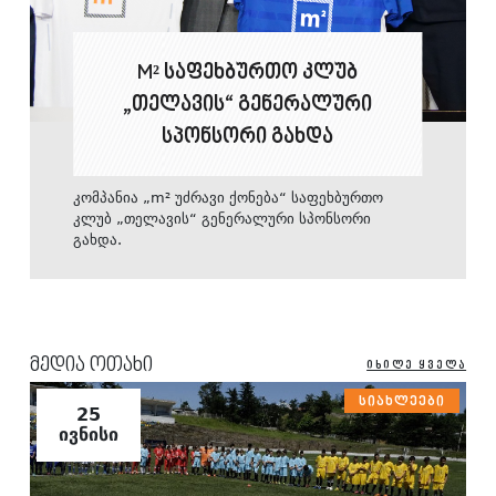
M² ᲡᲐᲤᲔᲮᲑᲣᲠᲗᲝ ᲙᲚᲣᲑ
„ᲗᲔᲚᲐᲕᲘᲡ“ ᲒᲔᲜᲔᲠᲐᲚᲣᲠᲘ
ᲡᲞᲝᲜᲡᲝᲠᲘ ᲒᲐᲮᲓᲐ
კომპანია „m² უძრავი ქონება“ საფეხბურთო
კლუბ „თელავის“ გენერალური სპონსორი
გახდა.
ᲛᲔᲓᲘᲐ ᲝᲗᲐᲮᲘ
ᲘᲮᲘᲚᲔ ᲧᲕᲔᲚᲐ
ᲡᲘᲐᲮᲚᲔᲔᲑᲘ
25
ᲘᲕᲜᲘᲡᲘ