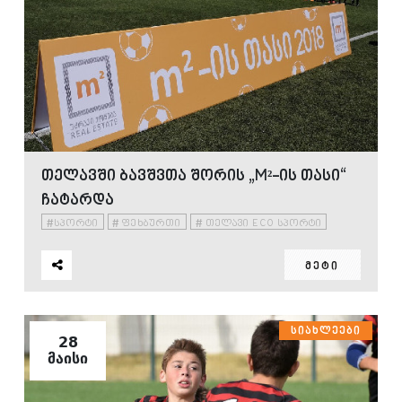
ᲗᲔᲚᲐᲕᲨᲘ ᲑᲐᲕᲨᲕᲗᲐ ᲨᲝᲠᲘᲡ „M²-ᲘᲡ ᲗᲐᲡᲘ“
ᲩᲐᲢᲐᲠᲓᲐ
#
#
#
ᲡᲞᲝᲠᲢᲘ
ᲤᲔᲮᲑᲣᲠᲗᲘ
ᲗᲔᲚᲐᲕᲘ ECO ᲡᲞᲝᲠᲢᲘ
ᲛᲔᲢᲘ
ᲡᲘᲐᲮᲚᲔᲔᲑᲘ
28
ᲛᲐᲘᲡᲘ